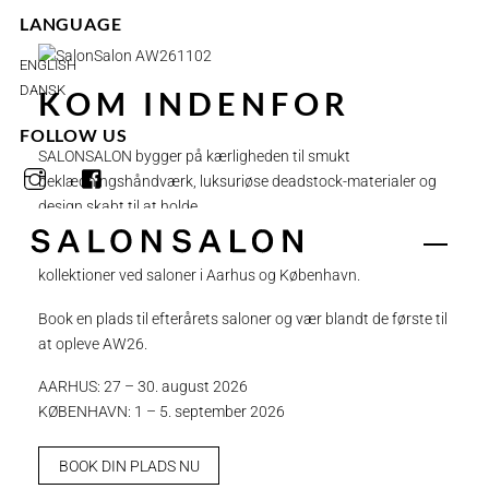
Skip
LANGUAGE
to
content
ENGLISH
DANSK
KOM INDENFOR
FOLLOW US
SALONSALON bygger på kærligheden til smukt
beklædningshåndværk, luksuriøse deadstock-materialer og
design skabt til at holde.
Menu
To gange om året præsenterer vi vores made-to-order
kollektioner ved saloner i Aarhus og København.
Book en plads til efterårets saloner og vær blandt de første til
at opleve AW26.
AARHUS: 27 – 30. august 2026
KØBENHAVN: 1 – 5. september 2026
BOOK DIN PLADS NU