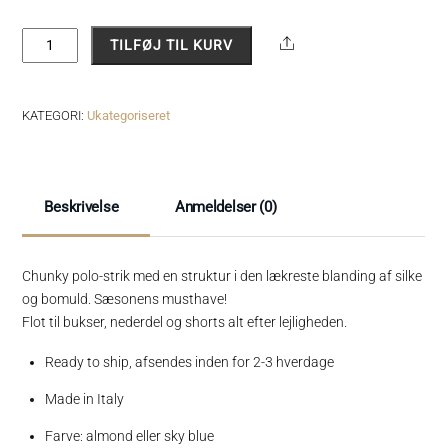
ANINA
Share
TILFØJ TIL KURV
sky
antal
KATEGORI:
Ukategoriseret
Beskrivelse
Anmeldelser (0)
Chunky polo-strik med en struktur i den lækreste blanding af silke
og bomuld. Sæsonens musthave!
Flot til bukser, nederdel og shorts alt efter lejligheden.
Ready to ship, afsendes inden for 2-3 hverdage
Made in Italy
Farve: almond eller sky blue